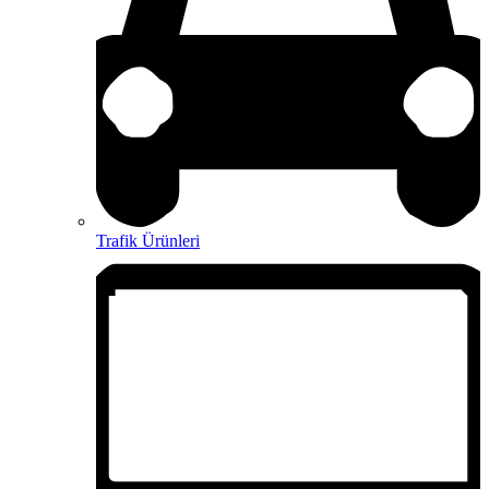
Trafik Ürünleri