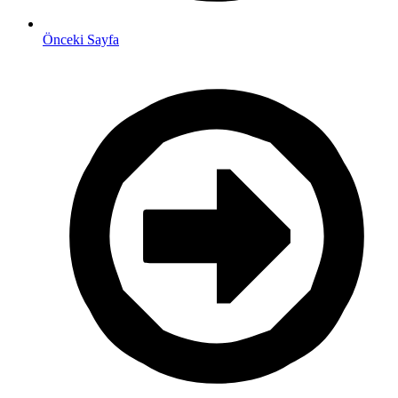
Önceki Sayfa