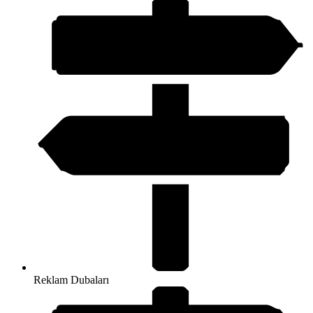
Reklam Dubaları