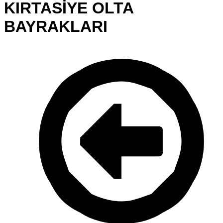
KIRTASİYE OLTA
BAYRAKLARI