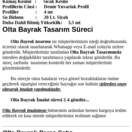
Kumaş Kesimi : Sıcak Kesim
Profillerin Cinsi : Demir Yuvarlak Profil
Profiller : 4 mt
Su Bidonu : 20 Lt. Siyah
Duba Dahil Bitmiş Yükseklik: 3,5 mt
Olta Bayrak Tasarım Süreci
Olta Bayrak tasarımı
siz müşterilerimizin isteği doğrultusunda
ücretsiz olarak tasarlanarak Whatsapp veya E-mail yoluyla sizlere
gönderilir. Müşterilerimiz tarafından
Olta Bayrak Tasarımında
istenilen değişiklikler tarafımızca yapılarak tekrar gönderilir. Bu
süreç zarfında tasarımın kontrolü her zaman müşterilerimiz
gözetimindedir.
Bu süreçte olası hataların veya görsel bozuklukların önüne
geçilerek siparişini vereceğiniz bayrağın son halinin
sizlerden onay
alınarak imalatı yapılmaktadır.
Olta Bayrak İmalat süresi 2-4 gündür...
Olta Bayrak imalatının
bitmesinin ardından hemen kargoya teslim
edilerek en kısa sürede müşterilerimize teslimatı sağlanır