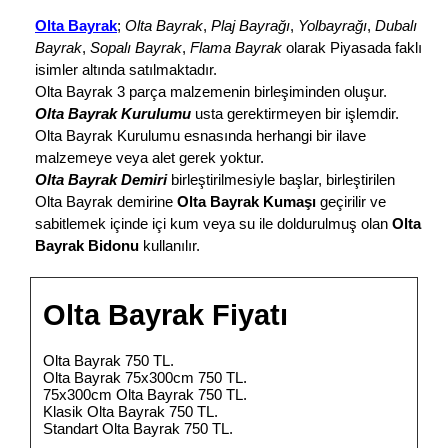
Olta Bayrak
;
Olta Bayrak
,
Plaj Bayrağı
,
Yolbayrağı
,
Dubalı
Bayrak
,
Sopalı Bayrak
,
Flama Bayrak
olarak Piyasada faklı
isimler altında satılmaktadır.
Olta Bayrak 3 parça malzemenin birleşiminden oluşur.
Olta Bayrak Kurulumu
usta gerektirmeyen bir işlemdir.
Olta Bayrak Kurulumu esnasında herhangi bir ilave
malzemeye veya alet gerek yoktur.
Olta Bayrak Demiri
birleştirilmesiyle başlar, birleştirilen
Olta Bayrak demirine
Olta Bayrak Kumaşı
geçirilir ve
sabitlemek içinde içi kum veya su ile doldurulmuş olan
Olta
Bayrak Bidonu
kullanılır.
Olta Bayrak Fiyatı
Olta Bayrak 750 TL.
Olta Bayrak 75x300cm 750 TL.
75x300cm Olta Bayrak 750 TL.
Klasik Olta Bayrak 750 TL.
Standart Olta Bayrak 750 TL.