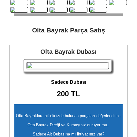
Olta Bayrak Parça Satış
Olta Bayrak Dubası
Sadece Dubası
200 TL
Olta Bayraklara ait elinizde bulunan parçaları değerlendirin..
Olta Bayrak Direği ve Kumaşınız duruyor mu..
Sadece Alt Dubasına mı ihtiyacınız var?