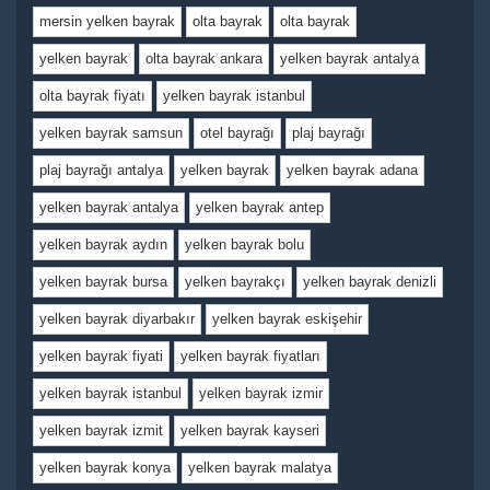
mersin yelken bayrak
olta bayrak
olta bayrak
yelken bayrak
olta bayrak ankara
yelken bayrak antalya
olta bayrak fiyatı
yelken bayrak istanbul
yelken bayrak samsun
otel bayrağı
plaj bayrağı
plaj bayrağı antalya
yelken bayrak
yelken bayrak adana
yelken bayrak antalya
yelken bayrak antep
yelken bayrak aydın
yelken bayrak bolu
yelken bayrak bursa
yelken bayrakçı
yelken bayrak denizli
yelken bayrak diyarbakır
yelken bayrak eskişehir
yelken bayrak fiyati
yelken bayrak fiyatları
yelken bayrak istanbul
yelken bayrak izmir
yelken bayrak izmit
yelken bayrak kayseri
yelken bayrak konya
yelken bayrak malatya