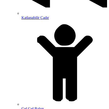
Katlanabilir Çadır
Gel Gel Balon