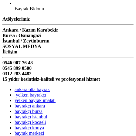
Bayrak Bidonu
Atölyelerimiz
Ankara / Kazım Karabekir
Bursa / Osmangazi
İstanbul / Zeytinburnu
SOSYAL MEDYA
İletişim
0546 907 76 48
0545 899 0500
0312 283 4482
15 yıldır kesintisiz-kaliteli ve profesyonel hizmet
ankara olta bayrak
yelken bayrakçı
yelken bayrak imalatı
bayrakçı ankara
bayrakçı bursa
bayrakçı istanbul
bayrakçı kocaeli
bayrakçı konya
bayrak merkezi