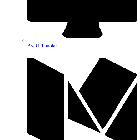
Ayaklı Panolar