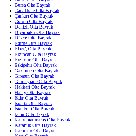
Bursa Olta Bayrak
Çanakkale Olta Bayrak
Çankırı Olta Bayrak
Çorum Olta Bayrak
Denizli Olta Bayrak
Diyarbakır Olta Bayrak
Düzce Olta Bayrak
Edirne Olta Bayrak
Elazığ Olta Bayrak
Erzincan Olta Bayrak
Erzurum Olta Bayrak
Eskişehir Olta Bayrak
Gaziantep Olta Bayrak
Giresun Olta Bayrak
Gümüşhane Olta Bayrak
Hakkari Olta Bayrak
Hatay Olta Bayrak
Iğdır Olta Bayrak
Isparta Olta Bayrak
İstanbul Olta Bayrak
İzmir Olta Bayrak
Kahramanmaraş Olta Bayrak
Karabük Olta Bayrak
Karaman Olta Bayrak