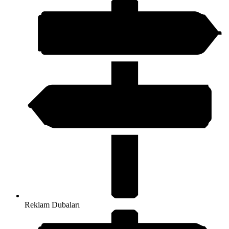
Reklam Dubaları