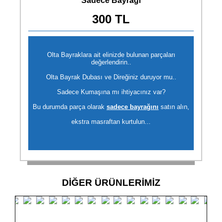
Sadece Bayrağı
300 TL
Olta Bayraklara ait elinizde bulunan parçaları
değerlendirin..
Olta Bayrak Dubası ve Direğiniz duruyor mu..
Sadece Kumaşına mı ihtiyacınız var?
Bu durumda parça olarak
sadece bayrağını
satın alın,
ekstra masraftan kurtulun...
DİĞER ÜRÜNLERİMİZ