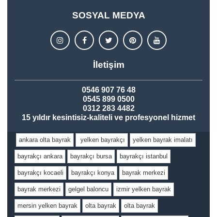
SOSYAL MEDYA
İletişim
0546 907 76 48
0545 899 0500
0312 283 4482
15 yıldır kesintisiz-kaliteli ve profesyonel hizmet
ankara olta bayrak
yelken bayrakçı
yelken bayrak imalatı
bayrakçı ankara
bayrakçı bursa
bayrakçı istanbul
bayrakçı kocaeli
bayrakçı konya
bayrak merkezi
bayrak merkezi
gelgel baloncu
izmir yelken bayrak
mersin yelken bayrak
olta bayrak
olta bayrak