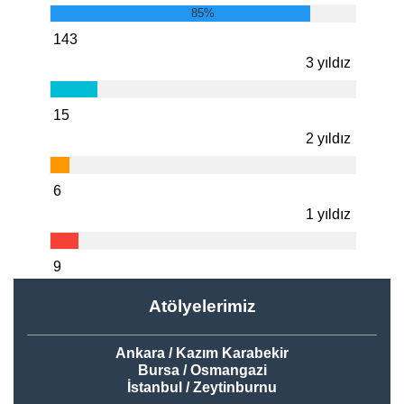
85%
143
3 yıldız
15
2 yıldız
6
1 yıldız
9
Atölyelerimiz
Ankara / Kazım Karabekir
Bursa / Osmangazi
İstanbul / Zeytinburnu