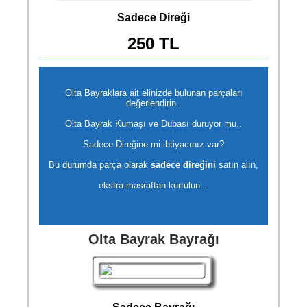
Sadece Direği
250 TL
Olta Bayraklara ait elinizde bulunan parçaları
değerlendirin..
Olta Bayrak Kumaşı ve Dubası duruyor mu..
Sadece Direğine mi ihtiyacınız var?
Bu durumda parça olarak
sadece direğini
satın alın,
ekstra masraftan kurtulun...
Olta Bayrak Bayrağı