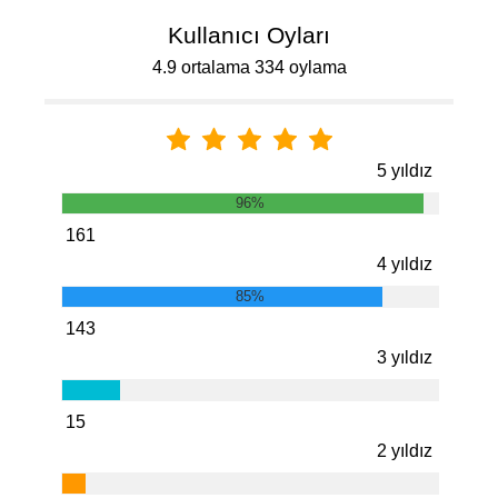
Kullanıcı Oyları
4.9 ortalama 334 oylama
5 yıldız
96%
161
4 yıldız
85%
143
3 yıldız
15
2 yıldız