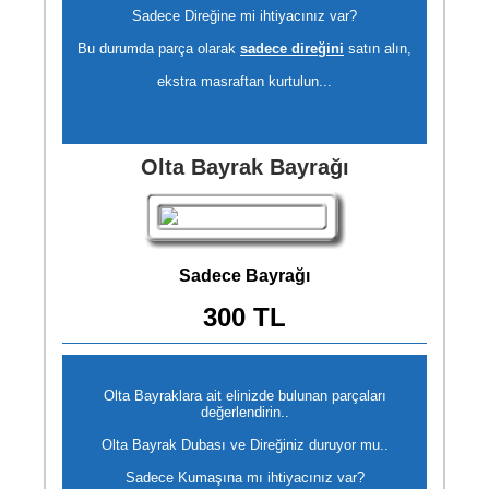
Sadece Direğine mi ihtiyacınız var?
Bu durumda parça olarak
sadece direğini
satın alın,
ekstra masraftan kurtulun...
Olta Bayrak Bayrağı
Sadece Bayrağı
300 TL
Olta Bayraklara ait elinizde bulunan parçaları
değerlendirin..
Olta Bayrak Dubası ve Direğiniz duruyor mu..
Sadece Kumaşına mı ihtiyacınız var?