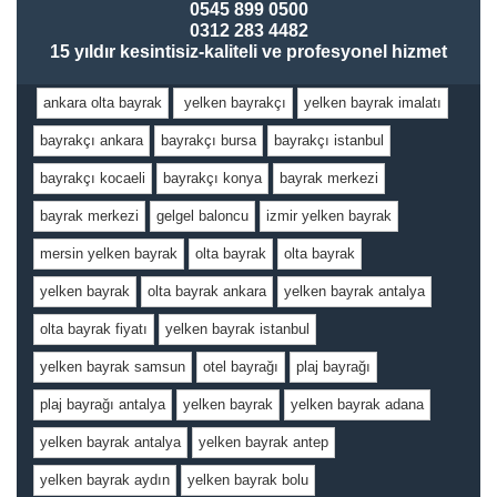
0545 899 0500
0312 283 4482
15 yıldır kesintisiz-kaliteli ve profesyonel hizmet
ankara olta bayrak
yelken bayrakçı
yelken bayrak imalatı
bayrakçı ankara
bayrakçı bursa
bayrakçı istanbul
bayrakçı kocaeli
bayrakçı konya
bayrak merkezi
bayrak merkezi
gelgel baloncu
izmir yelken bayrak
mersin yelken bayrak
olta bayrak
olta bayrak
yelken bayrak
olta bayrak ankara
yelken bayrak antalya
olta bayrak fiyatı
yelken bayrak istanbul
yelken bayrak samsun
otel bayrağı
plaj bayrağı
plaj bayrağı antalya
yelken bayrak
yelken bayrak adana
yelken bayrak antalya
yelken bayrak antep
yelken bayrak aydın
yelken bayrak bolu