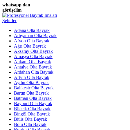
whatsapp dan
görüşelim
Şehirler
Adana Olta Bayrak
Adıyaman Olta Bayrak
Afyon Olta Bayrak
Ağrı Olta Bayrak
Aksaray Olta Bayrak
Amasya Olta Bayrak
Ankara Olta Bayrak
Antalya Olta Bayrak
Ardahan Olta Bayrak
Artvin Olta Bayrak
Aydın Olta Bayrak
Balıkesir Olta Bayrak
Bartın Olta Bayrak
Batman Olta Bayrak
Bayburt Olta Bayrak
Bilecik Olta Bayrak
Bingöl Olta Bayrak
Bitlis Olta Bayrak
Bolu Olta Bayrak
Burdur Olta Bayrak