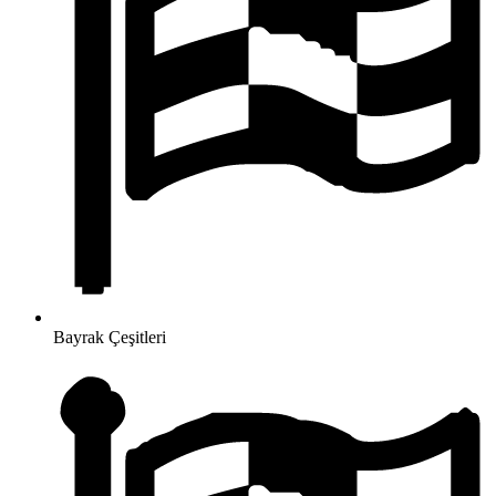
Bayrak Çeşitleri