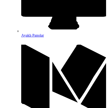
Ayaklı Panolar