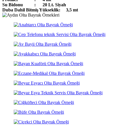
Su Bidonu : 20 Lt. Siyah
Duba Dahil Bitmiş Yükseklik: 3,5 mt