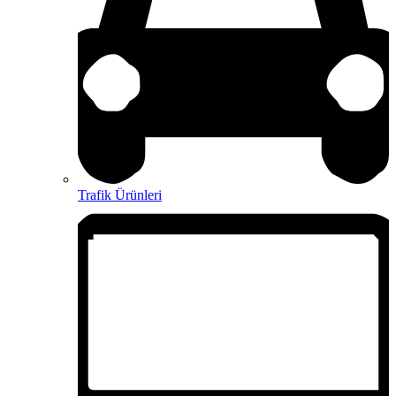
Trafik Ürünleri