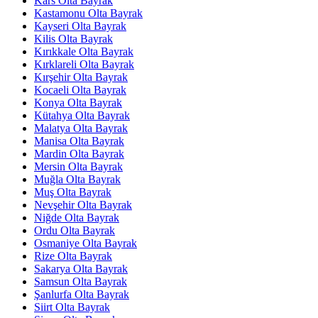
Kars Olta Bayrak
Kastamonu Olta Bayrak
Kayseri Olta Bayrak
Kilis Olta Bayrak
Kırıkkale Olta Bayrak
Kırklareli Olta Bayrak
Kırşehir Olta Bayrak
Kocaeli Olta Bayrak
Konya Olta Bayrak
Kütahya Olta Bayrak
Malatya Olta Bayrak
Manisa Olta Bayrak
Mardin Olta Bayrak
Mersin Olta Bayrak
Muğla Olta Bayrak
Muş Olta Bayrak
Nevşehir Olta Bayrak
Niğde Olta Bayrak
Ordu Olta Bayrak
Osmaniye Olta Bayrak
Rize Olta Bayrak
Sakarya Olta Bayrak
Samsun Olta Bayrak
Şanlurfa Olta Bayrak
Siirt Olta Bayrak