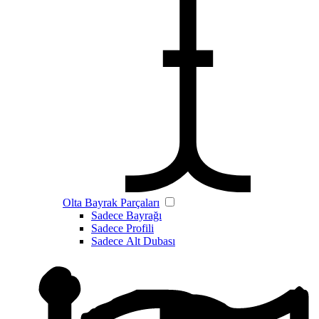
Olta Bayrak Parçaları
Sadece Bayrağı
Sadece Profili
Sadece Alt Dubası