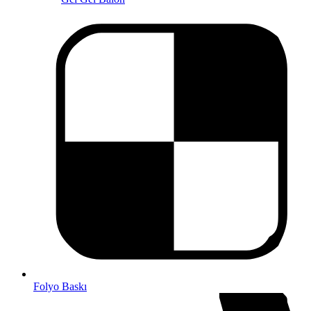
Folyo Baskı