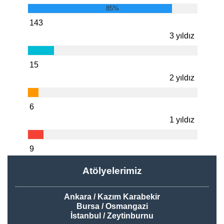
85%
143
3 yıldız
15
2 yıldız
6
1 yıldız
9
Atölyelerimiz
Ankara / Kazım Karabekir
Bursa / Osmangazi
İstanbul / Zeytinburnu