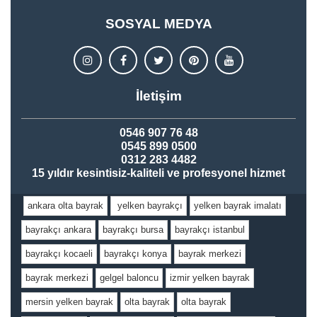
SOSYAL MEDYA
İletişim
0546 907 76 48
0545 899 0500
0312 283 4482
15 yıldır kesintisiz-kaliteli ve profesyonel hizmet
ankara olta bayrak
yelken bayrakçı
yelken bayrak imalatı
bayrakçı ankara
bayrakçı bursa
bayrakçı istanbul
bayrakçı kocaeli
bayrakçı konya
bayrak merkezi
bayrak merkezi
gelgel baloncu
izmir yelken bayrak
mersin yelken bayrak
olta bayrak
olta bayrak