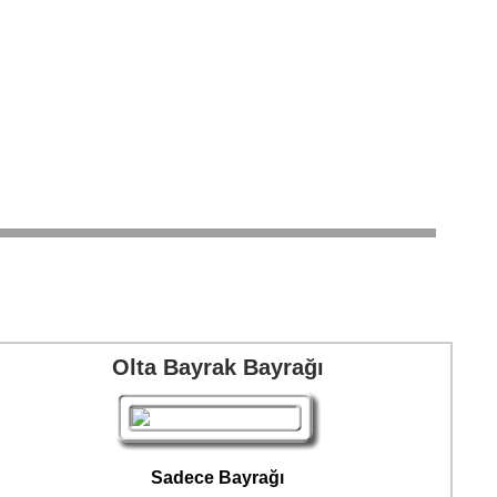
Olta Bayrak Bayrağı
Sadece Bayrağı