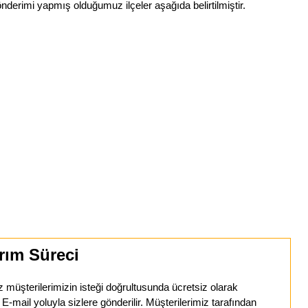
rimi yapmış olduğumuz ilçeler aşağıda belirtilmiştir.
rım Süreci
z müşterilerimizin isteği doğrultusunda ücretsiz olarak
mail yoluyla sizlere gönderilir. Müşterilerimiz tarafından