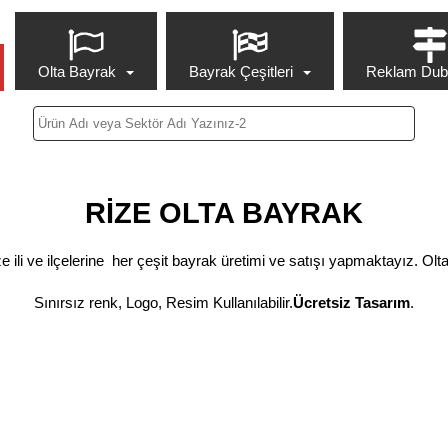
Olta Bayrak
Bayrak Çeşitleri
Reklam Duba
RİZE OLTA BAYRAK
ve ilçelerine her çeşit bayrak üretimi ve satışı yapmaktayız. Olta 
Sınırsız renk, Logo, Resim Kullanılabilir.
Ücretsiz Tasarım
.