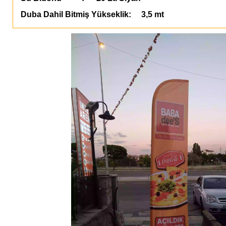
Duba Dahil Bitmiş Yükseklik: 3,5 mt