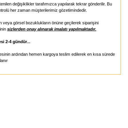
tenilen değişiklikler tarafımızca yapılarak tekrar gönderilir. Bu
trolü her zaman müşterilerimiz gözetimindedir.
veya görsel bozuklukların önüne geçilerek siparişini
inin
sizlerden onay alınarak imalatı yapılmaktadır.
si 2-4 gündür...
esinin ardından hemen kargoya teslim edilerek en kısa sürede
lanır