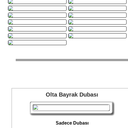
Olta Bayrak Dubası
Sadece Dubası