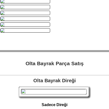
Olta Bayrak Parça Satış
Olta Bayrak Direği
Sadece Direği