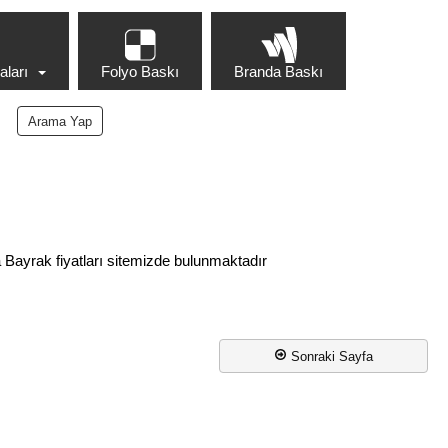
ları
Folyo Baskı
Branda Baskı
Bayrak fiyatları sitemizde bulunmaktadır
Sonraki Sayfa