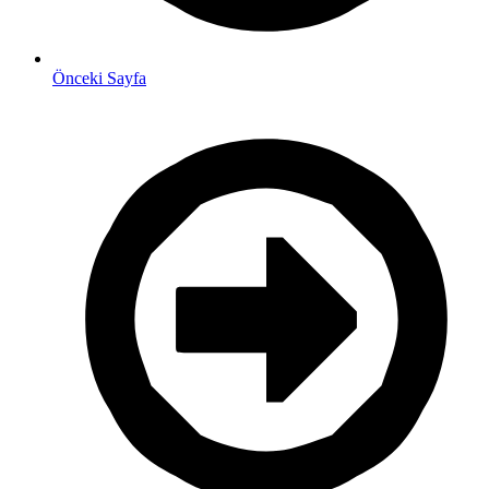
Önceki Sayfa