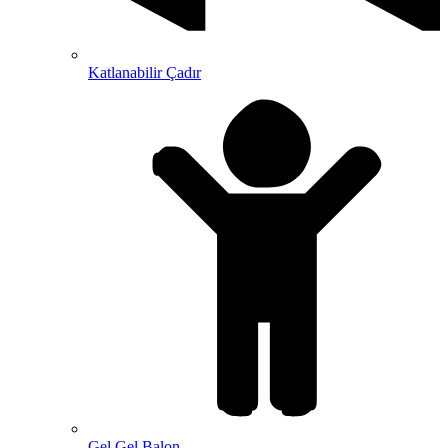
Katlanabilir Çadır
Gel Gel Balon