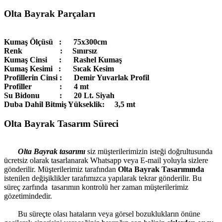
Olta Bayrak Parçaları
Kumaş Ölçüsü : 75x300cm
Renk : Sınırsız
Kumaş Cinsi : Rashel Kumaş
Kumaş Kesimi : Sıcak Kesim
Profillerin Cinsi : Demir Yuvarlak Profil
Profiller : 4 mt
Su Bidonu : 20 Lt. Siyah
Duba Dahil Bitmiş Yükseklik: 3,5 mt
Olta Bayrak Tasarım Süreci
Olta Bayrak tasarımı
siz müşterilerimizin isteği doğrultusunda
ücretsiz olarak tasarlanarak Whatsapp veya E-mail yoluyla sizlere
gönderilir. Müşterilerimiz tarafından
Olta Bayrak Tasarımında
istenilen değişiklikler tarafımızca yapılarak tekrar gönderilir. Bu
süreç zarfında tasarımın kontrolü her zaman müşterilerimiz
gözetimindedir.
Bu süreçte olası hataların veya görsel bozuklukların önüne