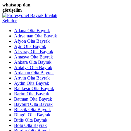
whatsapp dan
görüşelim
Şehirler
Adana Olta Bayrak
Adıyaman Olta Bayrak
Afyon Olta Bayrak
Ağrı Olta Bayrak
Aksaray Olta Bayrak
Amasya Olta Bayrak
Ankara Olta Bayrak
Antalya Olta Bayrak
Ardahan Olta Bayrak
Artvin Olta Bayrak
Aydın Olta Bayrak
Balıkesir Olta Bayrak
Bartın Olta Bayrak
Batman Olta Bayrak
Bayburt Olta Bayrak
Bilecik Olta Bayrak
Bingöl Olta Bayrak
Bitlis Olta Bayrak
Bolu Olta Bayrak
Burdur Olta Bayrak