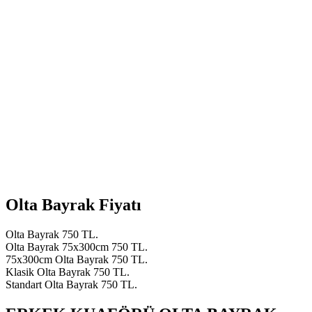
Olta Bayrak Fiyatı
Olta Bayrak 750 TL.
Olta Bayrak 75x300cm 750 TL.
75x300cm Olta Bayrak 750 TL.
Klasik Olta Bayrak 750 TL.
Standart Olta Bayrak 750 TL.