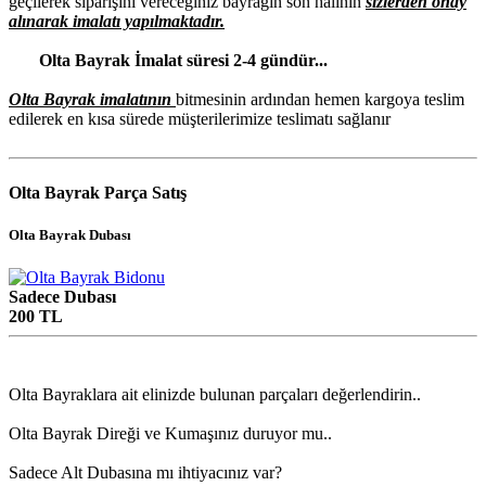
geçilerek siparişini vereceğiniz bayrağın son halinin
sizlerden onay
alınarak imalatı yapılmaktadır.
Olta Bayrak İmalat süresi 2-4 gündür...
Olta Bayrak imalatının
bitmesinin ardından hemen kargoya teslim
edilerek en kısa sürede müşterilerimize teslimatı sağlanır
Olta Bayrak Parça Satış
Olta Bayrak Dubası
Sadece Dubası
200 TL
Olta Bayraklara ait elinizde bulunan parçaları değerlendirin..
Olta Bayrak Direği ve Kumaşınız duruyor mu..
Sadece Alt Dubasına mı ihtiyacınız var?