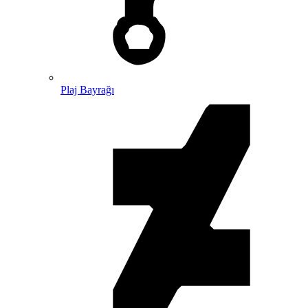
Plaj Bayrağı