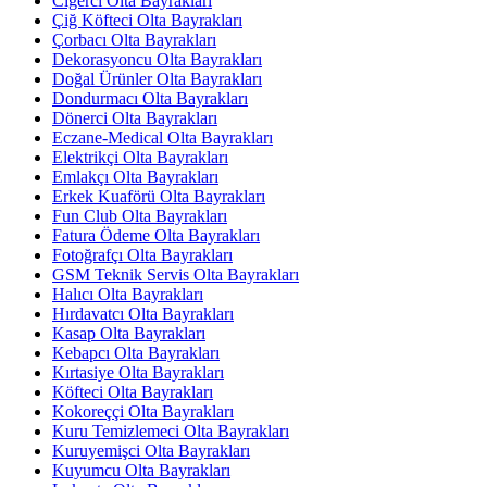
Ciğerci Olta Bayrakları
Çiğ Köfteci Olta Bayrakları
Çorbacı Olta Bayrakları
Dekorasyoncu Olta Bayrakları
Doğal Ürünler Olta Bayrakları
Dondurmacı Olta Bayrakları
Dönerci Olta Bayrakları
Eczane-Medical Olta Bayrakları
Elektrikçi Olta Bayrakları
Emlakçı Olta Bayrakları
Erkek Kuaförü Olta Bayrakları
Fun Club Olta Bayrakları
Fatura Ödeme Olta Bayrakları
Fotoğrafçı Olta Bayrakları
GSM Teknik Servis Olta Bayrakları
Halıcı Olta Bayrakları
Hırdavatcı Olta Bayrakları
Kasap Olta Bayrakları
Kebapcı Olta Bayrakları
Kırtasiye Olta Bayrakları
Köfteci Olta Bayrakları
Kokoreççi Olta Bayrakları
Kuru Temizlemeci Olta Bayrakları
Kuruyemişci Olta Bayrakları
Kuyumcu Olta Bayrakları