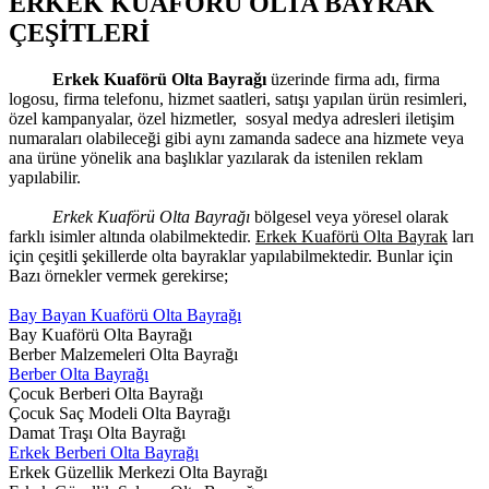
ERKEK KUAFÖRÜ OLTA BAYRAK
ÇEŞİTLERİ
Erkek Kuaförü Olta Bayrağı
üzerinde firma adı, firma
logosu, firma telefonu, hizmet saatleri, satışı yapılan ürün resimleri,
özel kampanyalar, özel hizmetler, sosyal medya adresleri iletişim
numaraları olabileceği gibi aynı zamanda sadece ana hizmete veya
ana ürüne yönelik ana başlıklar yazılarak da istenilen reklam
yapılabilir.
Erkek Kuaförü Olta Bayrağı
bölgesel veya yöresel olarak
farklı isimler altında olabilmektedir.
Erkek Kuaförü Olta Bayrak
ları
için çeşitli şekillerde olta bayraklar yapılabilmektedir. Bunlar için
Bazı örnekler vermek gerekirse;
Bay Bayan Kuaförü Olta Bayrağı
Bay Kuaförü Olta Bayrağı
Berber Malzemeleri Olta Bayrağı
Berber Olta Bayrağı
Çocuk Berberi Olta Bayrağı
Çocuk Saç Modeli Olta Bayrağı
Damat Traşı Olta Bayrağı
Erkek Berberi Olta Bayrağı
Erkek Güzellik Merkezi Olta Bayrağı