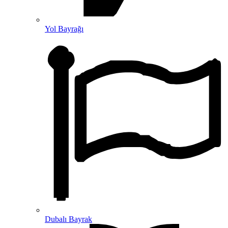
Yol Bayrağı
Dubalı Bayrak