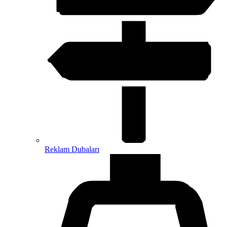
Reklam Dubaları