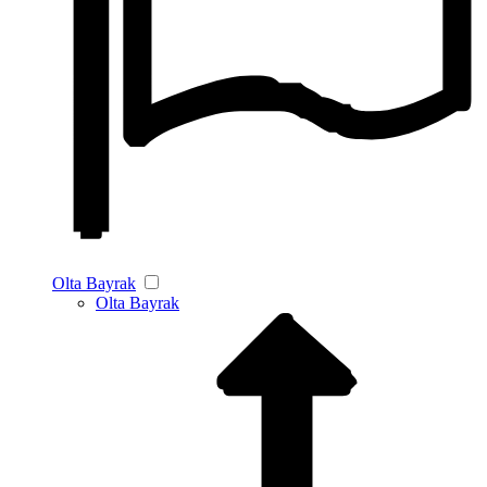
Olta Bayrak
Olta Bayrak