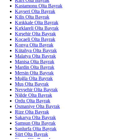
Kars Olta Bayrak
Kastamonu Olta Bayrak
Kayseri Olta Bayrak
Kilis Olta Bayrak
Kırıkkale Olta Bayrak
Kırklareli Olta Bayrak
Kırşehir Olta Bayrak
Kocaeli Olta Bayrak
Konya Olta Bayrak
Kütahya Olta Bayrak
Malatya Olta Bayrak
Manisa Olta Bayrak
Mardin Olta Bayrak
Mersin Olta Bayrak
Muğla Olta Bayrak
Muş Olta Bayrak
Nevşehir Olta Bayrak
Niğde Olta Bayrak
Ordu Olta Bayrak
Osmaniye Olta Bayrak
Rize Olta Bayrak
Sakarya Olta Bayrak
Samsun Olta Bayrak
Şanlurfa Olta Bayrak
Siirt Olta Bayrak