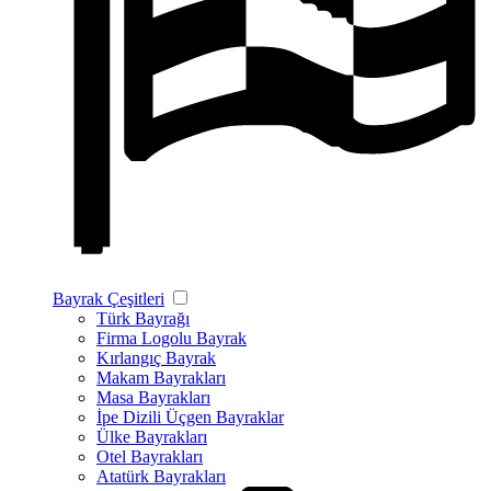
Bayrak Çeşitleri
Türk Bayrağı
Firma Logolu Bayrak
Kırlangıç Bayrak
Makam Bayrakları
Masa Bayrakları
İpe Dizili Üçgen Bayraklar
Ülke Bayrakları
Otel Bayrakları
Atatürk Bayrakları