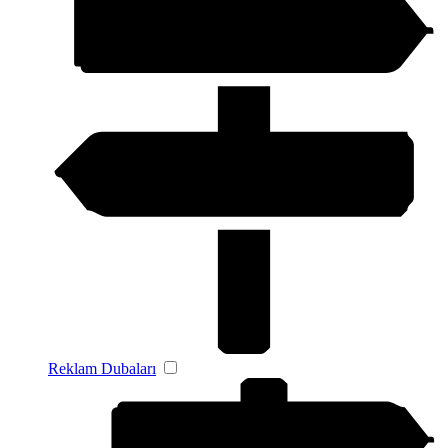
Reklam Dubaları